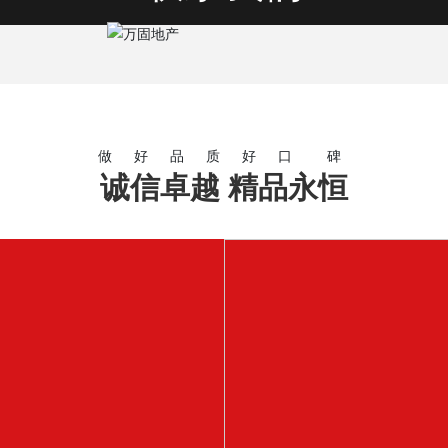
CONTACT US
做 好 品 质 好 口 碑
诚信卓越 精品永恒