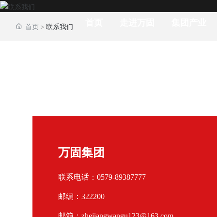
首页
走进万固
集团产业
首页
联系我们
万固集团
联系电话：
0579-89387777
邮编：322200
邮箱：
zhejiangwangu123@163.com