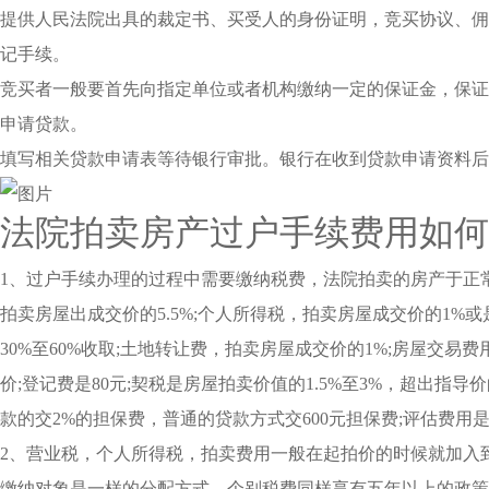
提供人民法院出具的裁定书、买受人的身份证明，竞买协议、佣
记手续。
竞买者一般要首先向指定单位或者机构缴纳一定的保证金，保证
申请贷款。
填写相关贷款申请表等待银行审批。银行在收到贷款申请资料后
法院拍卖房产过户手续费用如何
1、过户手续办理的过程中需要缴纳税费，法院拍卖的房产于正
拍卖房屋出成交价的5.5%;个人所得税，拍卖房屋成交价的1%
30%至60%收取;土地转让费，拍卖房屋成交价的1%;房屋交易
价;登记费是80元;契税是房屋拍卖价值的1.5%至3%，超出指
款的交2%的担保费，普通的贷款方式交600元担保费;评估费用是
2、营业税，个人所得税，拍卖费用一般在起拍价的时候就加入
缴纳对象是一样的分配方式。个别税费同样享有五年以上的政策