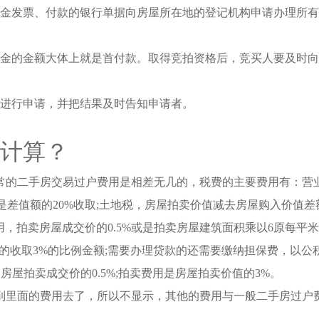
金发票、付款的银行单据向房屋所在地的登记机构申请办理所有
金的金额大体上就是首付款。取得竞拍资格后，竞买人要及时向
进行申请，并把结果及时告知申请者。
计算？
常的二手房交易过户费用是相差无几的，税费的主要费用有：营
或是差值额的20%收取;土地税，房屋拍卖价值减去房屋购入价值差
费用，拍卖房屋成交价的0.5%或是拍卖房屋建筑面积乘以6原每平
导价的收取3%的比例金额;需要办理贷款的还需要缴纳担保费，以公
房屋拍卖成交价的0.5%;拍卖费用是房屋拍卖价值的3%。
到里面的费用去了，所以不显示，其他的费用与一般二手房过户
。