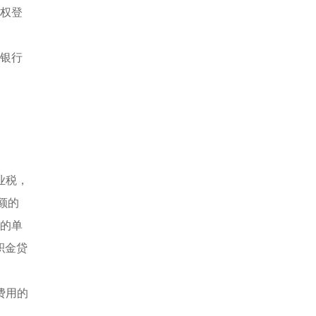
权登
银行
业税，
额的
米的单
积金贷
费用的