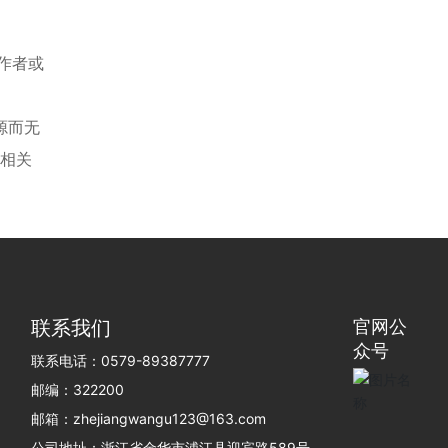
作者或
源而无
相关
联系我们
官网公
众号
联系电话：0579-89387777
邮编：322200
邮箱：zhejiangwangu123@163.com
公司地址：浙江省金华市浦江县迎宾路589号