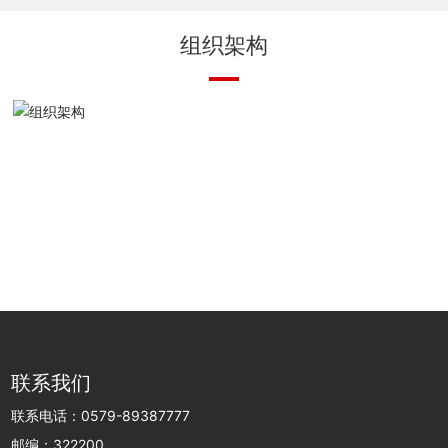
组织架构
联系我们
联系电话：0579-89387777
邮编：322200